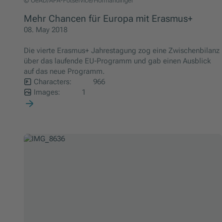
OeAD/APA-Fotservice/Hörmandinger
© OeAD/APA-Fotservice/Hörmandinger
Mehr Chancen für Europa mit Erasmus+
08. May 2018
Die vierte Erasmus+ Jahrestagung zog eine Zwischenbilanz
über das laufende EU-Programm und gab einen Ausblick
auf das neue Programm.
Characters:
966
Images:
1