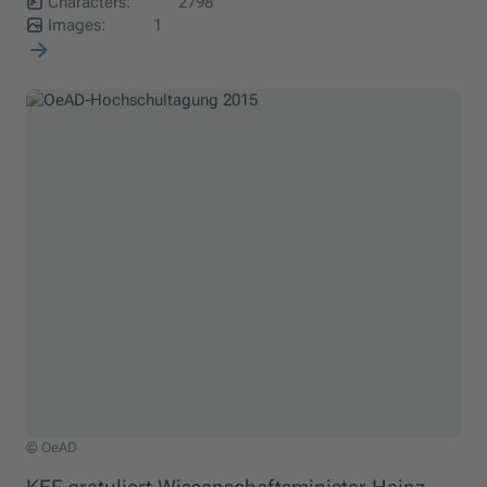
Characters:
2798
Images:
1
© OeAD