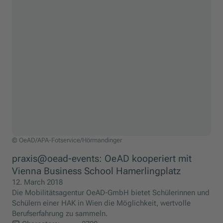
OeAD/APA-Fotservice/Hörmandinger
© OeAD/APA-Fotservice/Hörmandinger
praxis@oead-events: OeAD kooperiert mit
Vienna Business School Hamerlingplatz
12. March 2018
Die Mobilitätsagentur OeAD-GmbH bietet Schülerinnen und
Schülern einer HAK in Wien die Möglichkeit, wertvolle
Berufserfahrung zu sammeln.