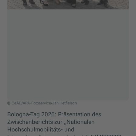
V.l.n.r.: Andreas Pfaffel (Wissenschaftlicher Mitarbeiter, WPZ Resear
© OeAD/APA-Fotoservice/Jan Hetfleisch
Bologna-Tag 2026: Präsentation des
Zwischenberichts zur „Nationalen
Hochschulmobilitäts- und