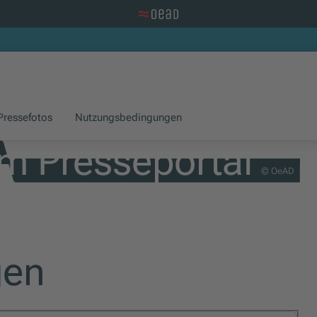
Zur OeAD Startseite
Pressefotos
Nutzungsbedingungen
m Presseportal
© OeAD
gen