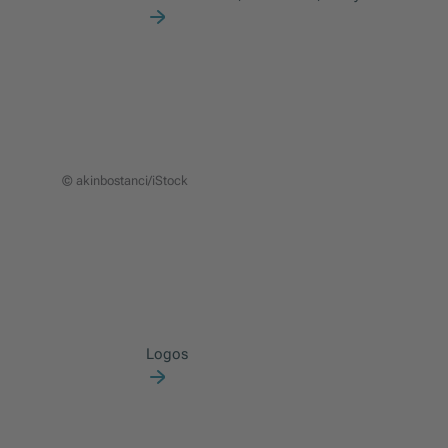
© akinbostanci/iStock
ch), Brigitte Ecker (Geschäftsführerin, WPZ Research) Silvia Baldassari 
Logos