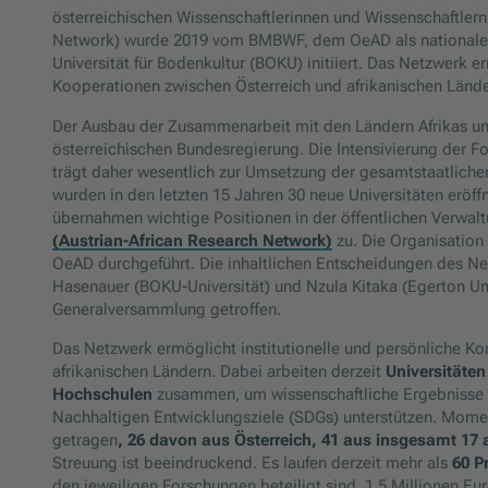
österreichischen Wissenschaftlerinnen und Wissenschaftlern 
Network) wurde 2019 vom BMBWF, dem OeAD als nationale Bi
Universität für Bodenkultur (BOKU) initiiert. Das Netzwerk e
Kooperationen zwischen Österreich und afrikanischen Länd
Der Ausbau der Zusammenarbeit mit den Ländern Afrikas und
österreichischen Bundesregierung. Die Intensivierung der
trägt daher wesentlich zur Umsetzung der gesamtstaatlichen 
wurden in den letzten 15 Jahren 30 neue Universitäten eröf
übernahmen wichtige Positionen in der öffentlichen Verwa
(Austrian-African Research Network)
zu. Die Organisation
OeAD durchgeführt. Die inhaltlichen Entscheidungen des N
Hasenauer (BOKU-Universität) und Nzula Kitaka (Egerton Univ
Generalversammlung getroffen.
Das Netzwerk ermöglicht institutionelle und persönliche K
afrikanischen Ländern. Dabei arbeiten derzeit
Universitäten
Hochschulen
zusammen, um wissenschaftliche Ergebnisse zu
Nachhaltigen Entwicklungsziele (SDGs) unterstützen. Mom
getragen
, 26 davon aus Österreich, 41 aus insgesamt 17 
Streuung ist beeindruckend. Es laufen derzeit mehr als
60 P
den jeweiligen Forschungen beteiligt sind. 1,5 Millionen E