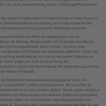
en. Die vierte Ausschreibung ist am 1.9.2023 geöffnet worden
Key Notes, Projektergebnis-Präsentationen in Panel Sessions
, landwirtschaftliche Forschung und Ernährungssicherheit,
 Gemeindeentwicklung sowie mit Workshops gestaltet.
sammenarbeit mit Afrika als strategisches Ziel im
erium für Bildung, Wissenschaft und Forschung spezifische
t das Forschungsnetzwerk Africa-UniNet, das auch eine
e wurden über 60 Projekte des Netzwerks gefördert. Unser Ziel
 Forschung einen Beitrag zur Lösung regionaler Probleme zu
d. Damit tragen wir auch zur Erreichung der
unter anderem durch die Verminderung der Abwanderung und den
ster Martin Polaschek.
ls Österreichs Internationalisierungsagentur ist es, die
iversitäten in Afrika zu intensivieren. Africa-UniNet ist
sammenarbeit mit den Ländern Afrikas. Somit wurde mit Africa-
keiten mit afrikanischen Hochschulen bietet und gleichzeitig
telfristig zielen wir auf konstante enge Kooperationen und
ope ab. Der Fokus der Forschungskooperationen liegt für uns