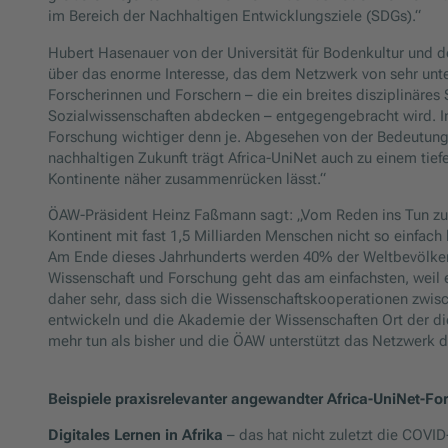
im Bereich der Nachhaltigen Entwicklungsziele (SDGs).“
Hubert Hasenauer von der Universität für Bodenkultur und de
über das enorme Interesse, das dem Netzwerk von sehr unter
Forscherinnen und Forschern – die ein breites disziplinäre
Sozialwissenschaften abdecken – entgegengebracht wird. In Z
Forschung wichtiger denn je. Abgesehen von der Bedeutung w
nachhaltigen Zukunft trägt Africa-UniNet auch zu einem tief
Kontinente näher zusammenrücken lässt.“
ÖAW-Präsident Heinz Faßmann sagt: „Vom Reden ins Tun zu 
Kontinent mit fast 1,5 Milliarden Menschen nicht so einfach
Am Ende dieses Jahrhunderts werden 40% der Weltbevölkeru
Wissenschaft und Forschung geht das am einfachsten, weil es
daher sehr, dass sich die Wissenschaftskooperationen zwisc
entwickeln und die Akademie der Wissenschaften Ort der di
mehr tun als bisher und die ÖAW unterstützt das Netzwerk d
Beispiele praxisrelevanter angewandter Africa-UniNet-Fo
Digitales Lernen in Afrika
– das hat nicht zuletzt die COVID