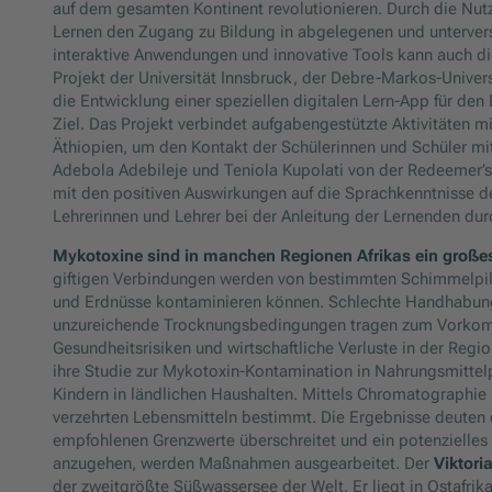
auf dem gesamten Kontinent revolutionieren. Durch die Nutz
Lernen den Zugang zu Bildung in abgelegenen und untervers
interaktive Anwendungen und innovative Tools kann auch die
Projekt der Universität Innsbruck, der Debre-Markos-Univers
die Entwicklung einer speziellen digitalen Lern-App für den
Ziel. Das Projekt verbindet aufgabengestützte Aktivitäten m
Äthiopien, um den Kontakt der Schülerinnen und Schüler mi
Adebola Adebileje und Teniola Kupolati von der Redeemer’s U
mit den positiven Auswirkungen auf die Sprachkenntnisse d
Lehrerinnen und Lehrer bei der Anleitung der Lernenden d
Mykotoxine sind in manchen Regionen Afrikas ein groß
giftigen Verbindungen werden von bestimmten Schimmelpilz
und Erdnüsse kontaminieren können. Schlechte Handhabung
unzureichende Trocknungsbedingungen tragen zum Vorkomm
Gesundheitsrisiken und wirtschaftliche Verluste in der Regi
ihre Studie zur Mykotoxin-Kontamination in Nahrungsmittel
Kindern in ländlichen Haushalten. Mittels Chromatographi
verzehrten Lebensmitteln bestimmt. Die Ergebnisse deuten 
empfohlenen Grenzwerte überschreitet und ein potenzielles 
anzugehen, werden Maßnahmen ausgearbeitet. Der
Viktori
der zweitgrößte Süßwassersee der Welt. Er liegt in Ostafrik