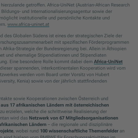
hierzulande getroffen. Africa-UniNet (Austrian-African Research
ldungs- und Internationalisierungsagentur sowie der
rmöglicht institutionelle und persönliche Kontakte und
ern.
www.africa-uninet.at
 des Globalen Südens ist eines der strategischen Ziele der
 Forschungszusammenarbeit mit spezifischen Förderprogrammen
Afrika-Strategie der Bundesregierung bei. Allein in Äthiopien
fnet und ehemalige Stipendiatinnen und Stipendiaten
ltung. Eine besondere Rolle kommt dabei dem
Africa-UniNet
 dieser spannenden, interkontinentalen Kooperation wird vom
etzwerkes werden vom Board unter Vorsitz von Hubert
ersity, Kenia) sowie von der jährlich stattfindenden
ontakte sowie Kooperationen zwischen Österreich und
 aus 17 afrikanischen Ländern
mit österreichischen
 erzielen, welche die schrittweise Realisierung der
entan wird das
Netzwerk von 67 Mitgliedsorganisationen
afrikanischen Ländern
– die regionale und disziplinäre
rojekte
, wobei rund
100 wissenschaftliche Themenfelder
an
uro sind bislang vom BMBWF für Forschungsaktivitäten im