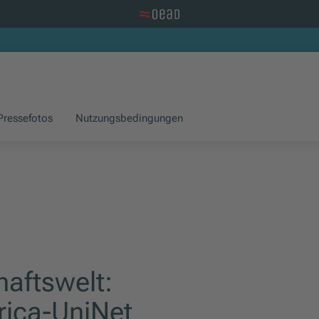
Zur OeAD Startseite
Pressefotos
Nutzungsbedingungen
aftswelt:
frica-UniNet