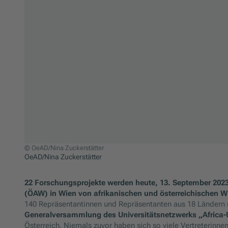
3 MB
© OeAD/Nina Zuckerstätter
OeAD/Nina Zuckerstätter
Zum Beginn des Sliders springen
22 Forschungsprojekte werden heute, 13. September 2023
(ÖAW) in Wien von afrikanischen und österreichischen Wi
140 Repräsentantinnen und Repräsentanten aus 18 Ländern u
Generalversammlung des Universitätsnetzwerks „Africa-
Österreich. Niemals zuvor haben sich so viele Vertreterinnen