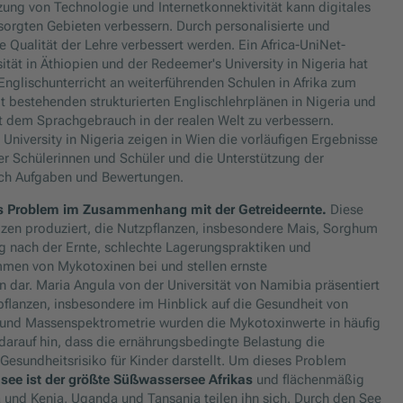
ung von Technologie und Internetkonnektivität kann digitales
orgten Gebieten verbessern. Durch personalisierte und
 Qualität der Lehre verbessert werden. Ein Africa-UniNet-
ität in Äthiopien und der Redeemer's University in Nigeria hat
 Englischunterricht an weiterführenden Schulen in Afrika zum
it bestehenden strukturierten Englischlehrplänen in Nigeria und
t dem Sprachgebrauch in der realen Welt zu verbessern.
niversity in Nigeria zeigen in Wien die vorläufigen Ergebnisse
er Schülerinnen und Schüler und die Unterstützung der
urch Aufgaben und Bewertungen.
es Problem im Zusammenhang mit der Getreideernte.
Diese
en produziert, die Nutzpflanzen, insbesondere Mais, Sorghum
 nach der Ernte, schlechte Lagerungspraktiken und
en von Mykotoxinen bei und stellen ernste
on dar. Maria Angula von der Universität von Namibia präsentiert
pflanzen, insbesondere im Hinblick auf die Gesundheit von
e und Massenspektrometrie wurden die Mykotoxinwerte in häufig
darauf hin, dass die ernährungsbedingte Belastung die
Gesundheitsrisiko für Kinder darstellt. Um dieses Problem
asee ist der größte Süßwassersee Afrikas
und flächenmäßig
a und Kenia, Uganda und Tansania teilen ihn sich. Durch den See