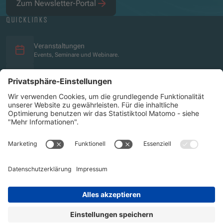
Zum Newsletter-Portal
quicklinks
Veranstaltungen
Events, Seminare und Webinare.
Social Media
Überblick über die Social-Media-Präsenz.
Impressum
Datenschutz
Barrierefreiheitserklärung
OeAD-Sitemap