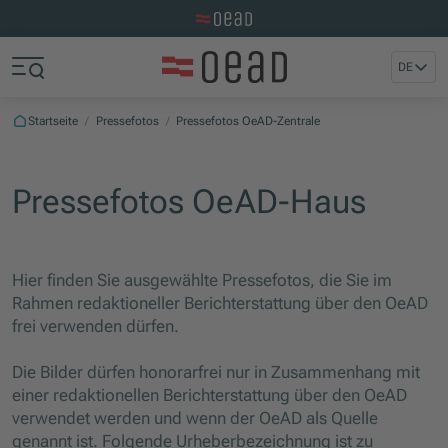
Zur OeAD Startseite
Zum Hauptinhalt springen
Zum Footer springen
DE
Zum Ende der Navigation springen
Zum Beginn der Navigation springen
Startseite
/
Pressefotos
/
Pressefotos OeAD-Zentrale
Pressefotos OeAD-Haus
Hier finden Sie ausgewählte Pressefotos, die Sie im
Rahmen redaktioneller Berichterstattung über den OeAD
frei verwenden dürfen.
Die Bilder dürfen honorarfrei nur in Zusammenhang mit
einer redaktionellen Berichterstattung über den OeAD
verwendet werden und wenn der OeAD als Quelle
genannt ist. Folgende Urheberbezeichnung ist zu