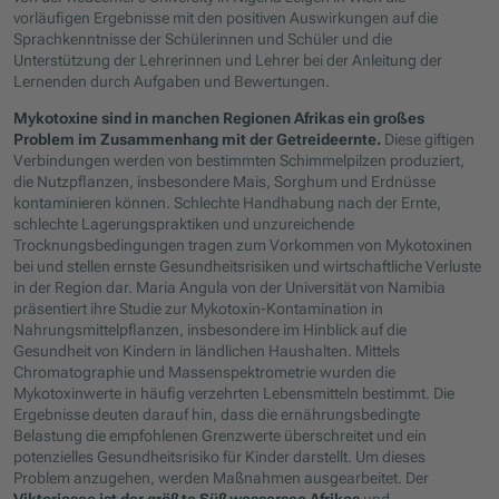
vorläufigen Ergebnisse mit den positiven Auswirkungen auf die
Sprachkenntnisse der Schülerinnen und Schüler und die
Unterstützung der Lehrerinnen und Lehrer bei der Anleitung der
Lernenden durch Aufgaben und Bewertungen.
Mykotoxine sind in manchen Regionen Afrikas ein großes
Problem im Zusammenhang mit der Getreideernte.
Diese giftigen
Verbindungen werden von bestimmten Schimmelpilzen produziert,
die Nutzpflanzen, insbesondere Mais, Sorghum und Erdnüsse
kontaminieren können. Schlechte Handhabung nach der Ernte,
schlechte Lagerungspraktiken und unzureichende
Trocknungsbedingungen tragen zum Vorkommen von Mykotoxinen
bei und stellen ernste Gesundheitsrisiken und wirtschaftliche Verluste
in der Region dar. Maria Angula von der Universität von Namibia
präsentiert ihre Studie zur Mykotoxin-Kontamination in
Nahrungsmittelpflanzen, insbesondere im Hinblick auf die
Gesundheit von Kindern in ländlichen Haushalten. Mittels
Chromatographie und Massenspektrometrie wurden die
Mykotoxinwerte in häufig verzehrten Lebensmitteln bestimmt. Die
Ergebnisse deuten darauf hin, dass die ernährungsbedingte
Belastung die empfohlenen Grenzwerte überschreitet und ein
potenzielles Gesundheitsrisiko für Kinder darstellt. Um dieses
Problem anzugehen, werden Maßnahmen ausgearbeitet. Der
Viktoriasee ist der größte Süßwassersee Afrikas
und