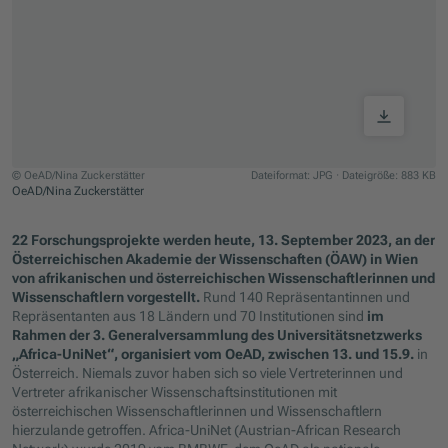
B
© OeAD/Nina Zuckerstätter
Dateiformat: JPG
·
Dateigröße: 883 KB
OeAD/Nina Zuckerstätter
Zum Beginn des Sliders springen
22 Forschungsprojekte werden heute, 13. September 2023, an der
Österreichischen Akademie der Wissenschaften (ÖAW) in Wien
von afrikanischen und österreichischen Wissenschaftlerinnen und
Wissenschaftlern vorgestellt.
Rund 140 Repräsentantinnen und
Repräsentanten aus 18 Ländern und 70 Institutionen sind
im
Rahmen der 3. Generalversammlung des Universitätsnetzwerks
„Africa-UniNet“, organisiert vom OeAD, zwischen 13. und 15.9.
in
Österreich. Niemals zuvor haben sich so viele Vertreterinnen und
Vertreter afrikanischer Wissenschaftsinstitutionen mit
österreichischen Wissenschaftlerinnen und Wissenschaftlern
hierzulande getroffen. Africa-UniNet (Austrian-African Research