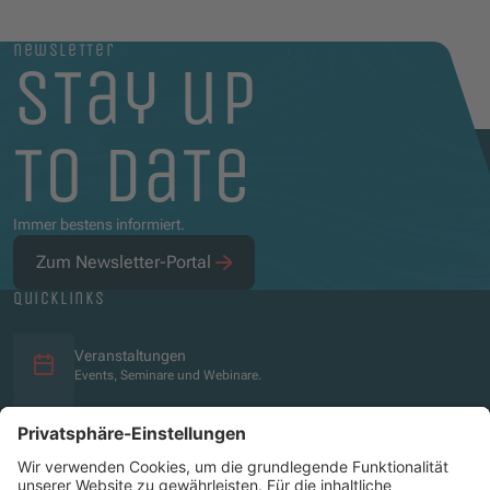
newsletter
stay up
to date
Immer bestens informiert.
Zum Newsletter-Portal
quicklinks
Veranstaltungen
Events, Seminare und Webinare.
Social Media
Überblick über die Social-Media-Präsenz.