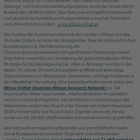
Network) wurde 2019 vom BMBWF, dem OeAD als nationale
Bildungs- und Internationalisierungsagentur sowie der Universität für
Bodenkultur (BOKU) initiiert. Das Netzwerk ermöglicht institutionelle
und persönliche Kontakte und Kooperationen zwischen Österreich
und afrikanischen Ländern.
www.africa-uninet.at
Der Ausbau der Zusammenarbeit mit den Ländern Afrikas und des
Globalen Südens ist eines der strategischen Ziele der österreichischen
Bundesregierung. Die Intensivierung der
Forschungszusammenarbeit mit spezifischen Förderprogrammen
trägt daher wesentlich zur Umsetzung der gesamtstaatlichen Afrika-
Strategie der Bundesregierung bei. Allein in Äthiopien wurden in den
letzten 15 Jahren 30 neue Universitäten eröffnet und ehemalige
Stipendiatinnen und Stipendiaten übernahmen wichtige Positionen in
der öffentlichen Verwaltung. Eine besondere Rolle kommt dabei dem
Africa-UniNet (Austrian-African Research Network)
zu. Die
Organisation dieser spannenden, interkontinentalen Kooperation
wird vom OeAD durchgeführt. Die inhaltlichen Entscheidungen des
Netzwerkes werden vom Board unter Vorsitz von Hubert Hasenauer
(BOKU-Universität) und Nzula Kitaka (Egerton University, Kenia)
sowie von der jährlich stattfindenden Generalversammlung getroffen.
Das Netzwerk ermöglicht institutionelle und persönliche Kontakte
sowie Kooperationen zwischen Österreich und afrikanischen
Ländern. Dabei arbeiten derzeit
Universitäten aus 17 afrikanischen