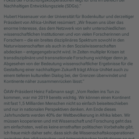
Fokus der Forschungskooperationen liegt für uns im Bereich der
Nachhaltigen Entwicklungsziele (SDGs).“
Hubert Hasenauer von der Universität für Bodenkultur und derzeitiger
Präsident von Africa-UniNet resümiert: „Wir freuen uns über das
enorme Interesse, das dem Netzwerk von sehr unterschiedlichen
wissenschaftlichen Institutionen und von vielen Forscherinnen und
Forschern – die ein breites disziplinäres Spektrum sowohl in den
Naturwissenschaften als auch in den Sozialwissenschaften
abdecken – entgegengebracht wird. In Zeiten multipler Krisen ist
transdisziplinäre und transnationale Forschung wichtiger denn je.
Abgesehen von der Bedeutung wissenschaftlicher Ergebnisse für die
Gestaltung einer nachhaltigen Zukunft trägt Africa-UniNet auch zu
einem tieferen kulturellen Dialog bei, der Grenzen überwindet und
Kontinente näher zusammenrücken lässt.“
ÖAW-Präsident Heinz Faßmann sagt: „Vom Reden ins Tun zu
kommen, war mir 2019 bereits wichtig. Wir können einen Kontinent
mit fast 1,5 Milliarden Menschen nicht so einfach beiseiteschieben
und nur in nationalen Perspektiven denken. Am Ende dieses
Jahrhunderts werden 40% der Weltbevölkerung in Afrika leben. Wir
müssen kooperieren und mit Wissenschaft und Forschung geht das
am einfachsten, weil es keine ernsthaften politischen Vorbehalte gibt.
Ich freue mich daher sehr, dass sich die Wissenschaftskooperationen
zwischen den afrikanischen und österreichischen Institutionen so gut