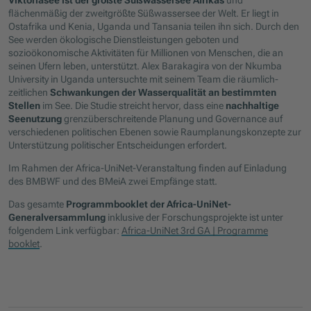
flächenmäßig der zweitgrößte Süßwassersee der Welt. Er liegt in
Ostafrika und Kenia, Uganda und Tansania teilen ihn sich. Durch den
See werden ökologische Dienstleistungen geboten und
sozioökonomische Aktivitäten für Millionen von Menschen, die an
seinen Ufern leben, unterstützt. Alex Barakagira von der Nkumba
University in Uganda untersuchte mit seinem Team die räumlich-
zeitlichen
Schwankungen der Wasserqualität an bestimmten
Stellen
im See. Die Studie streicht hervor, dass eine
nachhaltige
Seenutzung
grenzüberschreitende Planung und Governance auf
verschiedenen politischen Ebenen sowie Raumplanungskonzepte zur
Unterstützung politischer Entscheidungen erfordert.
Im Rahmen der Africa-UniNet-Veranstaltung finden auf Einladung
des BMBWF und des BMeiA zwei Empfänge statt.
Das gesamte
Programmbooklet der Africa-UniNet-
Generalversammlung
inklusive der Forschungsprojekte ist unter
folgendem Link verfügbar:
Africa-UniNet 3rd GA | Programme
booklet
.