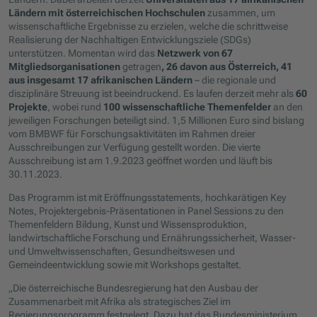
Ländern
mit österreichischen Hochschulen
zusammen, um
wissenschaftliche Ergebnisse zu erzielen, welche die schrittweise
Realisierung der Nachhaltigen Entwicklungsziele (SDGs)
unterstützen. Momentan wird das
Netzwerk von 67
Mitgliedsorganisationen
getragen
, 26 davon aus Österreich, 41
aus insgesamt 17 afrikanischen Ländern
– die regionale und
disziplinäre Streuung ist beeindruckend. Es laufen derzeit mehr als
60
Projekte
, wobei rund
100 wissenschaftliche Themenfelder
an den
jeweiligen Forschungen beteiligt sind. 1,5 Millionen Euro sind bislang
vom BMBWF für Forschungsaktivitäten im Rahmen dreier
Ausschreibungen zur Verfügung gestellt worden. Die vierte
Ausschreibung ist am 1.9.2023 geöffnet worden und läuft bis
30.11.2023.
Das Programm ist mit Eröffnungsstatements, hochkarätigen Key
Notes, Projektergebnis-Präsentationen in Panel Sessions zu den
Themenfeldern Bildung, Kunst und Wissensproduktion,
landwirtschaftliche Forschung und Ernährungssicherheit, Wasser-
und Umweltwissenschaften, Gesundheitswesen und
Gemeindeentwicklung sowie mit Workshops gestaltet.
„Die österreichische Bundesregierung hat den Ausbau der
Zusammenarbeit mit Afrika als strategisches Ziel im
Regierungsprogramm festgelegt. Dazu hat das Bundesministerium