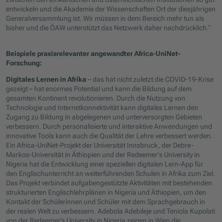
entwickeln und die Akademie der Wissenschaften Ort der diesjährigen
Generalversammlung ist. Wir müssen in dem Bereich mehr tun als
bisher und die ÖAW unterstützt das Netzwerk daher nachdrücklich.“
Beispiele praxisrelevanter angewandter Africa-UniNet-
Forschung:
Digitales Lernen in Afrika
– das hat nicht zuletzt die COVID-19-Krise
gezeigt – hat enormes Potential und kann die Bildung auf dem
gesamten Kontinent revolutionieren. Durch die Nutzung von
Technologie und Internetkonnektivität kann digitales Lernen den
Zugang zu Bildung in abgelegenen und unterversorgten Gebieten
verbessern. Durch personalisierte und interaktive Anwendungen und
innovative Tools kann auch die Qualität der Lehre verbessert werden.
Ein Africa-UniNet-Projekt der Universität Innsbruck, der Debre-
Markos-Universität in Äthiopien und der Redeemer's University in
Nigeria hat die Entwicklung einer speziellen digitalen Lern-App für
den Englischunterricht an weiterführenden Schulen in Afrika zum Ziel.
Das Projekt verbindet aufgabengestützte Aktivitäten mit bestehenden
strukturierten Englischlehrplänen in Nigeria und Äthiopien, um den
Kontakt der Schülerinnen und Schüler mit dem Sprachgebrauch in
der realen Welt zu verbessern. Adebola Adebileje und Teniola Kupolati
von der Redeemer’s University in Nigeria zeigen in Wien die