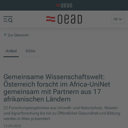
Zur OeAD Startseite
Zum Hauptinhalt springen
Zum Footer springen
DE
Zum Ende der Navigation springen
Zum Beginn der Navigation springen
Zur Übersicht
Artikel
Bilder
Gemeinsame Wissenschaftswelt:
Österreich forscht im Africa-UniNet
gemeinsam mit Partnern aus 17
afrikanischen Ländern
22 Forschungsergebnisse aus Umwelt- und Naturschutz, Wasser-
und Agrarforschung bis hin zu Öffentlicher Gesundheit und Bildung
werden in Wien präsentiert.
13.09.2023