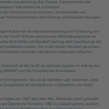
irierenden Impulsvortrag über Europa, Zusammenhalt und
ustausch diskutierten die politischen
ie der Europäischen Kommission, Vertreter/innen von
smus+ Multiplikator/innen über Chancen und Herausforderungen
tigen Nutzen für die Internationalisierung und Vernetzung von
ie die Covid-19-Krise internationale Mobilitätsangebote vor
uelle Mobilitäten und blended Learning stark beschleunigt hat
wert einnehmen werden. Die in den letzten Monaten gewonnen
eilnehmern bei einem interaktivem Austausch reflektiert.
 Österreich ist der OeAD als nationale Agentur im Auftrag des
ung (BMBWF) und der Europäischen Kommission.
ten EU-Programms. Neu ist ab nächstem Jahr außerdem, dass
as Europäische Solidaritätskorps in Österreich vom OeAD
 haben seit 1987 über zehn Mio. Menschen mobil gemacht.
e seit Österreichs Teilnahme 1992 im Ausland gelernt, studiert,