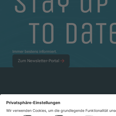
stay up
to dat
Immer bestens informiert.
Zum Newsletter-Portal