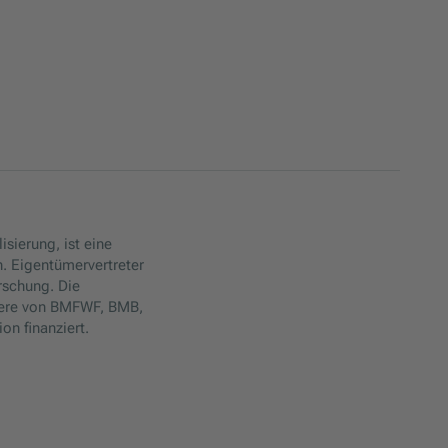
isierung, ist eine
. Eigentümervertreter
rschung. Die
ere von BMFWF, BMB,
n finanziert.