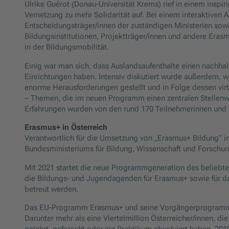
Ulrike Guérot (Donau-Universität Krems) rief in einem insp
Vernetzung zu mehr Solidarität auf. Bei einem interaktiven A
Entscheidungsträger/innen der zuständigen Ministerien sow
Bildungsinstitutionen, Projektträger/innen und andere Era
in der Bildungsmobilität.
Einig war man sich, dass Auslandsaufenthalte einen nachhal
Einrichtungen haben. Intensiv diskutiert wurde außerdem, w
enorme Herausforderungen gestellt und in Folge dessen virt
– Themen, die im neuen Programm einen zentralen Stellen
Erfahrungen wurden von den rund 170 Teilnehmerinnen und T
Erasmus+ in Österreich
Verantwortlich für die Umsetzung von „Erasmus+ Bildung“ in
Bundesministeriums für Bildung, Wissenschaft und Forsch
Mit 2021 startet die neue Programmgeneration des belieb
die Bildungs- und Jugendagenden für Erasmus+ sowie für d
betreut werden.
Das EU-Programm Erasmus+ und seine Vorgängerprogramme
Darunter mehr als eine Viertelmillion Österreicher/innen, di