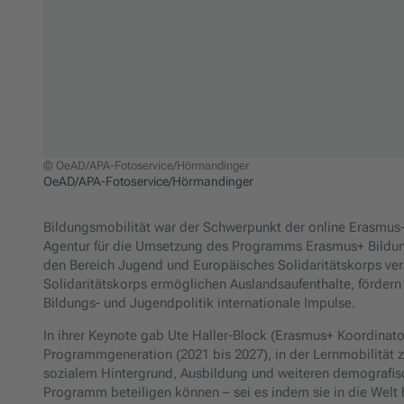
© OeAD/APA-Fotoservice/Hörmandinger
OeAD/APA-Fotoservice/Hörmandinger
Zum Beginn des Sliders springen
Bildungsmobilität war der Schwerpunkt der online Erasmus
Agentur für die Umsetzung des Programms Erasmus+ Bildung,
den Bereich Jugend und Europäisches Solidaritätskorps ve
Solidaritätskorps ermöglichen Auslandsaufenthalte, förder
Bildungs- und Jugendpolitik internationale Impulse.
In ihrer Keynote gab Ute Haller-Block (Erasmus+ Koordinato
Programmgeneration (2021 bis 2027), in der Lernmobilität z
sozialem Hintergrund, Ausbildung und weiteren demografi
Programm beteiligen können – sei es indem sie in die Welt h