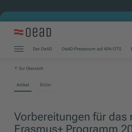
Zum Hauptinhalt springen
Zum Footer springen
Zum Ende der Navigation springen
Der OeAD
OeAD-Pressroom auf APA-OTS
(Öffnet in neuem Fenster)
(Öffnet in neuem Fenster)
Zum Beginn der Navigation springen
Zur Übersicht
Artikel
Bilder
Vorbereitungen für das
Erasmus+ Programm 20