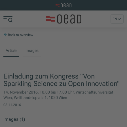
Visit the OeAD website
Jump to main content
Jump to footer
EN
Skip navigation
Jump to navigation start
Back to overview
Article
Images
Einladung zum Kongress "Von
Sparkling Science zu Open Innovation"
14. November 2016, 10.00 bis 17.00 Uhr, Wirtschaftsuniversität
Wien, Welthandelsplatz 1, 1020 Wien
08.11.2016
Images (1)