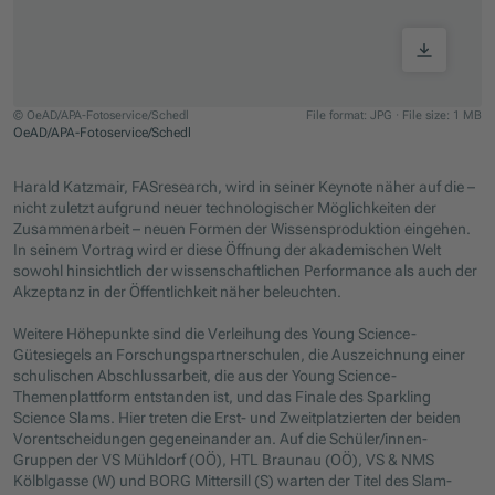
© OeAD/APA-Fotoservice/Schedl
File format: JPG
·
File size: 1 MB
OeAD/APA-Fotoservice/Schedl
Jump to slider start
Harald Katzmair, FASresearch, wird in seiner Keynote näher auf die –
nicht zuletzt aufgrund neuer technologischer Möglichkeiten der
Zusammenarbeit – neuen Formen der Wissensproduktion eingehen.
In seinem Vortrag wird er diese Öffnung der akademischen Welt
sowohl hinsichtlich der wissenschaftlichen Performance als auch der
Akzeptanz in der Öffentlichkeit näher beleuchten.
Weitere Höhepunkte sind die Verleihung des Young Science-
Gütesiegels an Forschungspartnerschulen, die Auszeichnung einer
schulischen Abschlussarbeit, die aus der Young Science-
Themenplattform entstanden ist, und das Finale des Sparkling
Science Slams. Hier treten die Erst- und Zweitplatzierten der beiden
Vorentscheidungen gegeneinander an. Auf die Schüler/innen-
Gruppen der VS Mühldorf (OÖ), HTL Braunau (OÖ), VS & NMS
Kölblgasse (W) und BORG Mittersill (S) warten der Titel des Slam-