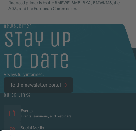
financed primarily by the BMFWF, BMB, BKA, BMWKMS, the
ADA, and the European Commission.
newsletter
stay up
to date
Always fully informed.
To the newsletter portal
quick links
Events
Events, seminars, and webinars.
Social Media
Overview of the social media presence.